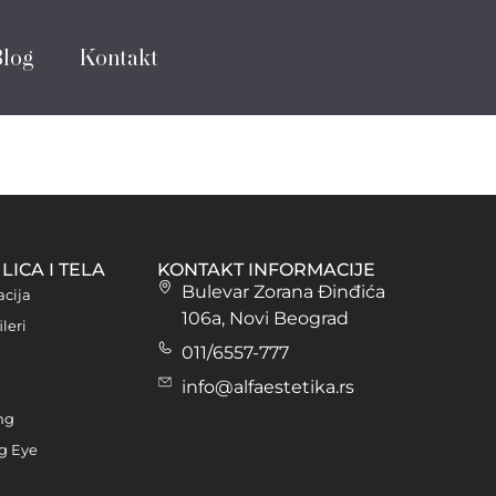
Blog
Kontakt
LICA I TELA
KONTAKT INFORMACIJE
Bulevar Zorana Đinđića
acija
106a, Novi Beograd
ileri
011/6557-777
info@alfaestetika.rs
ng
g Eye