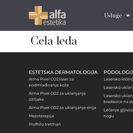
Usluge
Cela leđa
ESTETSKA DERMATOLOGIJA
PODOLOGI
Alma Pixel CO2 laser za
Lasersko lečen
podmlađivanje kože
Lasersko uklan
Alma Pixel CO2 za uklanjanje
Lasersko uklan
ožiljaka
bradavice na s
Alma Pixel CO2 za uklanjanje strija
Lečenje gljivi
Mezoterapija
nogu
Profhilo tretman