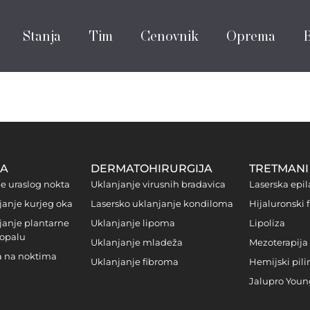
Stanja
Tim
Cenovnik
Oprema
JA
DERMATOHIRURGIJA
TRETMANI 
je uraslog nokta
Uklanjanje virusnih bradavica
Laserska epil
janje kurjeg oka
Lasersko uklanjanje kondiloma
Hijaluronski f
janje plantarne
Uklanjanje lipoma
Lipoliza
topalu
Uklanjanje mladeža
Mezoterapija
ca na noktima
Uklanjanje fibroma
Hemijski pili
Jalupro Youn