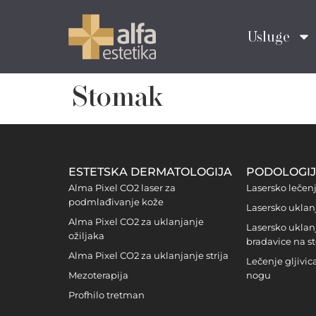
Usluge
Stomak
ESTETSKA DERMATOLOGIJA
PODOLOGI
Alma Pixel CO2 laser za
Lasersko lečen
podmlađivanje kože
Lasersko uklan
Alma Pixel CO2 za uklanjanje
Lasersko uklan
ožiljaka
bradavice na s
Alma Pixel CO2 za uklanjanje strija
Lečenje gljivi
Mezoterapija
nogu
Profhilo tretman