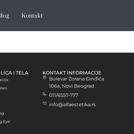
Blog
Kontakt
LICA I TELA
KONTAKT INFORMACIJE
Bulevar Zorana Đinđića
acija
106a, Novi Beograd
ileri
011/6557-777
info@alfaestetika.rs
ng
g Eye