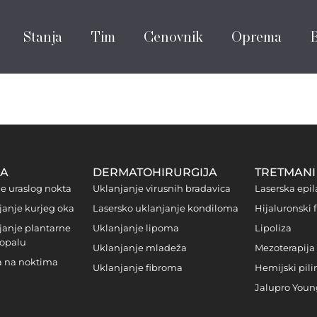
Stanja
Tim
Cenovnik
Oprema
JA
DERMATOHIRURGIJA
TRETMANI 
je uraslog nokta
Uklanjanje virusnih bradavica
Laserska epil
janje kurjeg oka
Lasersko uklanjanje kondiloma
Hijaluronski f
janje plantarne
Uklanjanje lipoma
Lipoliza
topalu
Uklanjanje mladeža
Mezoterapija
ca na noktima
Uklanjanje fibroma
Hemijski pili
Jalupro Youn