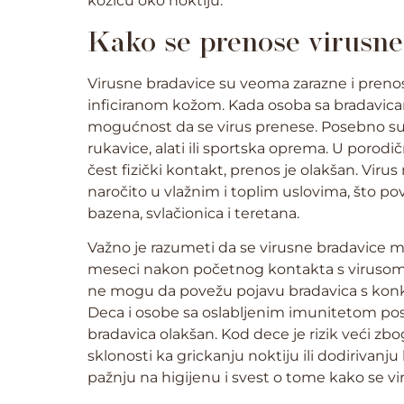
kožicu oko noktiju.
Kako se prenose virusne
Virusne bradavice su veoma zarazne i pren
inficiranom kožom. Kada osoba sa bradavica
mogućnost da se virus prenese. Posebno su r
rukavice, alati ili sportska oprema. U poro
čest fizički kontakt, prenos je olakšan. Vir
naročito u vlažnim i toplim uslovima, što po
bazena, svlačionica i teretana.
Važno je razumeti da se virusne bradavice mo
meseci nakon početnog kontakta s virusom. 
ne mogu da povežu pojavu bradavica s konkr
Deca i osobe sa oslabljenim imunitetom pos
bradavica olakšan. Kod dece je rizik veći zb
sklonosti ka grickanju noktiju ili dodirivan
pažnju na higijenu i svest o tome kako se viru