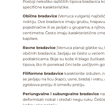
Postoji nekoliko različitih tipova bradavica 
specifične karakteristike.
Obične bradavice
(Verruca vulgaris) najčešć
noktiju. Ove bradavice imaju grubu, hrapavu 
pojedinačne ili se javljati u grupama, a njih
centimetra. Često imaju karakteristične crn
kapilare.
Ravne bradavice
(Verruca plana) glatke su,
običnih bradavica. Javljaju se često u većem
podlakticama. Boje su kože ili blago žućkast
tipova, što ih ponekad čini teže uočljivim g
Filiformne bradavice
karakteriše izdužen, ni
se javljaju na licu (kapci, usne, brada) i vrat
zglobova prstiju ili između prstiju.
Periungvalne i subungvalne bradavice
nas
deformisati nokat i otežati negu ruku. Češće 