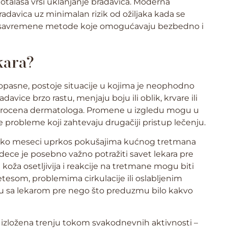
iotalasa vrši uklanjanje bradavica. Moderna
davica uz minimalan rizik od ožiljaka kada se
sti savremene metode koje omogućavaju bezbedno i
kara?
pasne, postoje situacije u kojima je neophodno
vice brzo rastu, menjaju boju ili oblik, krvare ili
je procena dermatologa. Promene u izgledu mogu u
 probleme koji zahtevaju drugačiji pristup lečenju.
liko meseci uprkos pokušajima kućnog tretmana
dece je posebno važno potražiti savet lekara pre
koža osetljivija i reakcije na tretmane mogu biti
tesom, problemima cirkulacije ili oslabljenim
ju sa lekarom pre nego što preduzmu bilo kakvo
 izložena trenju tokom svakodnevnih aktivnosti –