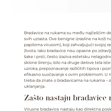
Bradavice na rukama su među najčešćim de
svih uzrasta. Ove benigne izrasline na koži
papiloma virusom), koji zahvaljujući svojoj r
života. Iako bradavice nisu opasne po zdravlj
šake i prsti, često izaziva estetsku nelagodn
sklone širenju, bilo na druge delove tela ist
uzroka, prepoznavanje različitih tipova i po
efikasno suočavanje s ovim problemom. U na
treba da znate o bradavicama na rukama – o
uklanjanja.
Zašto nastaju bradavice
Virusne bradavice nastaju kao direktna posle