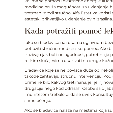
kojima se pomoću električne energije ili rad
medicina pruža mogućnosti za uklanjanje bra
tretman izvodi stručno. Alfa Estetika kori
estetski prihvatljivo uklanjanje ovih izraslina.
Kada potražiti pomoć le
Iako su bradavice na rukama uglavnom bezo
potražiti stručnu medicinsku pomoć. Ako brada
izazivaju jak bol i nelagodnost, potrebna 
retkim slučajevima ukazivati na druge kožne
Bradavice koje se ne povlače duže od neko
takođe zahtevaju stručnu intervenciju. Kod 
primene bilo kakvog tretmana, jer je njihova 
drugačije nego kod odraslih. Osobe sa dijabe
imunitetom trebalo bi da se uvek konsultu
samolečenje.
Ako se bradavice nalaze na mestima koja su