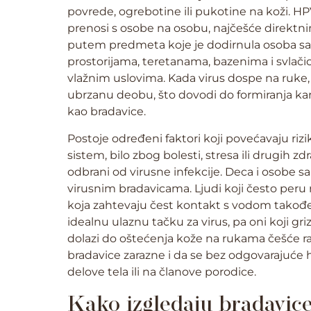
povrede, ogrebotine ili pukotine na koži. HP
prenosi s osobe na osobu, najčešće direktn
putem predmeta koje je dodirnula osoba sa 
prostorijama, teretanama, bazenima i svlač
vlažnim uslovima. Kada virus dospe na ruke, 
ubrzanu deobu, što dovodi do formiranja kar
kao bradavice.
Postoje određeni faktori koji povećavaju riz
sistem, bilo zbog bolesti, stresa ili drugih 
odbrani od virusne infekcije. Deca i osobe
virusnim bradavicama. Ljudi koji često peru 
koja zahtevaju čest kontakt s vodom takođe
idealnu ulaznu tačku za virus, pa oni koji g
dolazi do oštećenja kože na rukama češće ra
bradavice zarazne i da se bez odgovarajuće 
delove tela ili na članove porodice.
Kako izgledaju bradavic