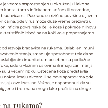
V je veoma rasprostranjen u okruženju i lako se
im kontaktom s inficiranom kožom ili posredno,
bradavicama. Posebno su rizične površine u javnim
ionicama, gde virus može duže vreme preživeti u
on inficira površinske ćelije kože i pokreće njihovu
akterističnih izbočina na koži koje prepoznajemo
ik od razvoja bradavica na rukama. Oslabljen imuni
zdravstvenih stanja, smanjuje sposobnost tela da se
 sa oslabljenim imunitetom posebno su podložne
ruke, rade u vlažnim uslovima ili imaju zanimanja
 su u većem riziku. Oštećena koža predstavlja
rizu nokte, imaju ekcem ili se bave sportovima gde
zvijaju ove izrasline. Važno je napomenuti da su
higijene i tretmana mogu lako proširiti na druge
e na rukama?