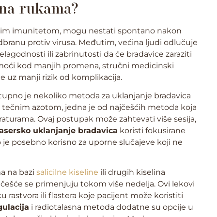
 na rukama?
kim imunitetom, mogu nestati spontano nakon
odbranu protiv virusa. Međutim, većina ljudi odlučuje
lagodnosti ili zabrinutosti da će bradavice zaraziti
moći kod manjih promena, stručni medicinski
te uz manji rizik od komplikacija.
tupno je nekoliko metoda za uklanjanje bradavica
 tečnim azotom, jedna je od najčešćih metoda koja
raturama. Ovaj postupak može zahtevati više sesija,
asersko uklanjanje bradavica
koristi fokusirane
to je posebno korisno za uporne slučajeve koji ne
a na bazi
salicilne kiseline
ili drugih kiselina
jčešće se primenjuju tokom više nedelja. Ovi lekovi
rastvora ili flastera koje pacijent može koristiti
ulacija
i radiotalasna metoda dodatne su opcije u