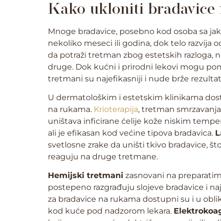
Kako ukloniti bradavice
Mnoge bradavice, posebno kod osoba sa ja
nekoliko meseci ili godina, dok telo razvija 
da potraži tretman zbog estetskih razloga, ne
druge. Dok kućni i prirodni lekovi mogu po
tretmani su najefikasniji i nude brže rezulta
U dermatološkim i estetskim klinikama dos
na rukama.
Krioterapija
, tretman smrzavanja
uništava inficirane ćelije kože niskim tempe
ali je efikasan kod većine tipova bradavica.
L
svetlosne zrake da uništi tkivo bradavice, š
reaguju na druge tretmane.
Hemijski tretmani
zasnovani na preparatim
postepeno razgrađuju slojeve bradavice i na
za bradavice na rukama dostupni su i u obliku 
kod kuće pod nadzorom lekara.
Elektrokoag