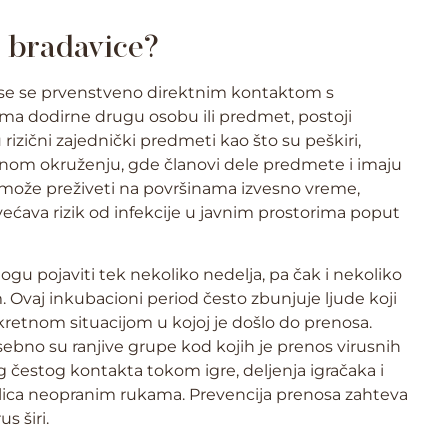
 bradavice?
ose se prvenstveno direktnim kontaktom s
ma dodirne drugu osobu ili predmet, postoji
izični zajednički predmeti kao što su peškiri,
dičnom okruženju, gde članovi dele predmete i imaju
us može preživeti na površinama izvesno vreme,
većava rizik od infekcije u javnim prostorima poput
gu pojaviti tek nekoliko nedelja, pa čak i nekoliko
Ovaj inkubacioni period često zbunjuje ljude koji
etnom situacijom u kojoj je došlo do prenosa.
ebno su ranjive grupe kod kojih je prenos virusnih
og čestog kontakta tokom igre, deljenja igračaka i
ju lica neopranim rukama. Prevencija prenosa zahteva
s širi.