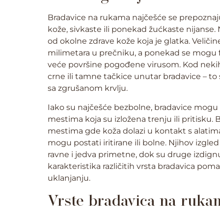
Bradavice na rukama najčešće se prepoznaju
kože, sivkaste ili ponekad žućkaste nijanse. 
od okolne zdrave kože koja je glatka. Veličine
milimetara u prečniku, a ponekad se mogu fo
veće površine pogođene virusom. Kod nekih 
crne ili tamne tačkice unutar bradavice – to 
sa zgrušanom krvlju.
Iako su najčešće bezbolne, bradavice mogu i
mestima koja su izložena trenju ili pritisku. 
mestima gde koža dolazi u kontakt s alati
mogu postati iritirane ili bolne. Njihov izgle
ravne i jedva primetne, dok su druge izdignu
karakteristika različitih vrsta bradavica pom
uklanjanju.
Vrste bradavica na ruka