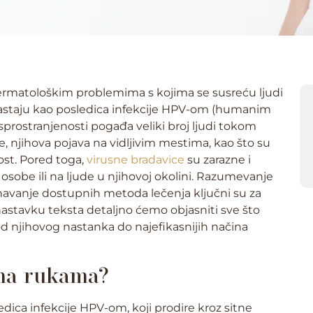
rmatološkim problemima s kojima se susreću ljudi
 nastaju kao posledica infekcije HPV-om (humanim
asprostranjenosti pogađa veliki broj ljudi tokom
e, njihova pojava na vidljivim mestima, kao što su
ost. Pored toga,
virusne bradavice
su zarazne i
e osobe ili na ljude u njihovoj okolini. Razumevanje
znavanje dostupnih metoda lečenja ključni su za
stavku teksta detaljno ćemo objasniti sve što
d njihovog nastanka do najefikasnijih načina
 na rukama?
dica infekcije HPV-om, koji prodire kroz sitne