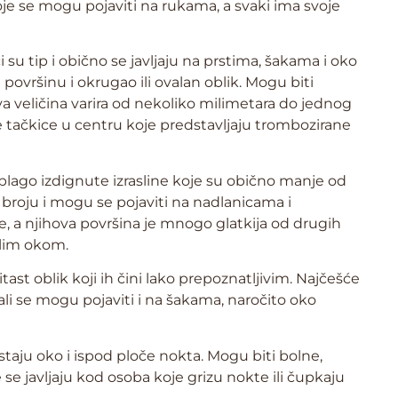
koje se mogu pojaviti na rukama, a svaki ima svoje
i su tip i obično se javljaju na prstima, šakama i oko
površinu i okrugao ili ovalan oblik. Mogu biti
ova veličina varira od nekoliko milimetara do jednog
e tačkice u centru koje predstavljaju trombozirane
 blago izdignute izrasline koje su obično manje od
 broju i mogu se pojaviti na nadlanicama i
e, a njihova površina je mnogo glatkija od drugih
olim okom.
tast oblik koji ih čini lako prepoznatljivim. Najčešće
u, ali se mogu pojaviti i na šakama, naročito oko
taju oko i ispod ploče nokta. Mogu biti bolne,
se javljaju kod osoba koje grizu nokte ili čupkaju