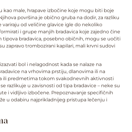
 kao male, hrapave izbočine koje mogu biti boje
Njihova površina je obično gruba na dodir, za razliku
 variraju od veličine glavice igle do nekoliko
rmirati i grupe manjih bradavica koje zajedno čine
tipova bradavica, posebno običnih, mogu se uočiti
su zapravo trombozirani kapilari, mali krvni sudovi
zazvati bol i nelagodnost kada se nalaze na
Bradavice na vrhovima prstiju, dlanovima ili na
ma ili predmetima tokom svakodnevnih aktivnosti
d se razlikuje u zavisnosti od tipa bradavice – neke su
te i vidljivo izbočene. Prepoznavanje specifičnih
aže u odabiru najprikladnijeg pristupa lečenju i
ma