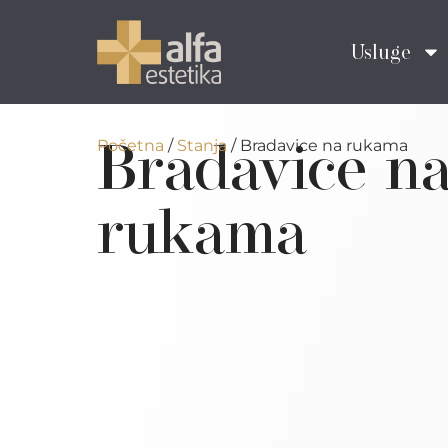
Usluge
Bradavice n
Početna
/
Stanja
/
Bradavice na rukama
rukama