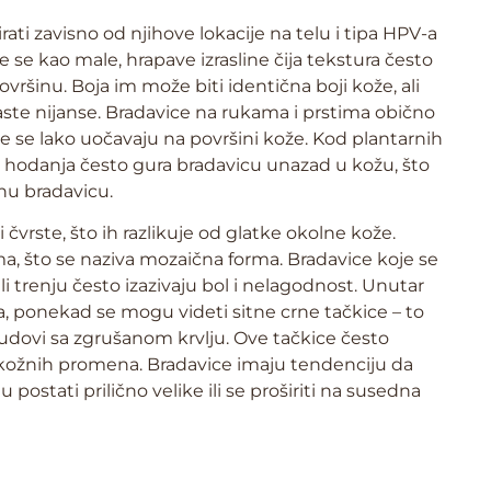
ati zavisno od njihove lokacije na telu i tipa HPV-a
e se kao male, hrapave izrasline čija tekstura često
ovršinu. Boja im može biti identična boji kože, ali
kaste nijanse. Bradavice na rukama i prstima obično
e se lako uočavaju na površini kože. Kod plantarnih
om hodanja često gura bradavicu unazad u kožu, što
čnu bradavicu.
čvrste, što ih razlikuje od glatke okolne kože.
ama, što se naziva mozaična forma. Bradavice koje se
li trenju često izazivaju bol i nelagodnost. Unutar
, ponekad se mogu videti sitne crne tačkice – to
 sudovi sa zgrušanom krvlju. Ove tačkice često
 kožnih promena. Bradavice imaju tendenciju da
postati prilično velike ili se proširiti na susedna