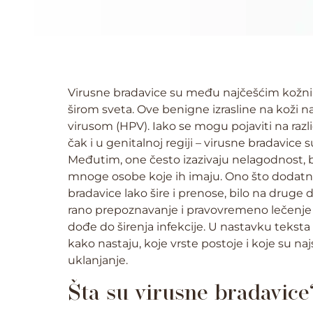
Virusne bradavice su među najčešćim kožn
širom sveta. Ove benigne izrasline na koži 
virusom (HPV). Iako se mogu pojaviti na razli
čak i u genitalnoj regiji – virusne bradavi
Međutim, one često izazivaju nelagodnost, b
mnoge osobe koje ih imaju. Ono što dodatno 
bradavice lako šire i prenose, bilo na druge d
rano prepoznavanje i pravovremeno lečenje n
dođe do širenja infekcije. U nastavku teksta
kako nastaju, koje vrste postoje i koje su na
uklanjanje.
Šta su virusne bradavice