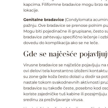
kapcima. Filiformne bradavice mogu brzo ras
lokacije.
Genitalne bradavice
(Condylomata acuminat
pažnju. Ove bradavice se prenose polnim putem
Mogu biti pojedinačne ili grupisane, često su 
bradavice zahtevaju specifično lečenje i ozb
dovedu do komplikacija ako se ne leče.
Gde se najčešće pojavlju
Virusne bradavice se najčešće pojavljuju na 
ovi delovi tela konstantno izloženi kontaktu
su zone gde koža često dolazi u dodir sa po
nastale tokom svakodnevnih aktivnosti pruž
bradavice su takođe česte, posebno kod oso
koriste zajedničke tuš kabine ili pozajmljuju
sredinu za preživljavanje virusa.