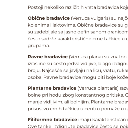
Postoji nekoliko različitih vrsta bradavica koj
Obične bradavice
(Verruca vulgaris) su najč
kolenima i laktovima. Obične bradavice su gr
su zadebljale sa jasno definisanom granicom
često sadrže karakteristične crne tačkice u c
grupama.
Ravne bradavice
(Verruca plana) su znatno 
izrasline su često jedva vidljive, blago izdi
broju. Najčešće se javljaju na licu, vratu, 
osoba. Ravne bradavice mogu biti boje kože 
Plantarne bradavice
(Verruca plantaris) ra
bolne pri hodu zbog konstantnog pritiska. O
manje vidljivim, ali bolnijim. Plantarne brad
prisustvo crnih tačkica u centru pomaže u ra
Filiformne bradavice
imaju karakterističan i
Ove tanke, izdignute bradavice često se poja