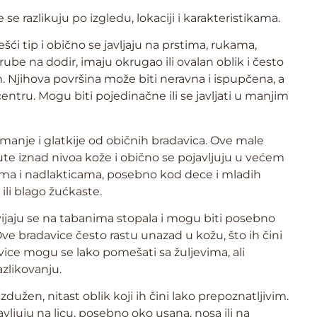
e se razlikuju po izgledu, lokaciji i karakteristikama.
ešći tip i obično se javljaju na prstima, rukama,
ube na dodir, imaju okrugao ili ovalan oblik i često
. Njihova površina može biti neravna i ispupčena, a
entru. Mogu biti pojedinačne ili se javljati u manjim
manje i glatkije od običnih bradavica. Ove male
gnute iznad nivoa kože i obično se pojavljuju u većem
rukama i nadlakticama, posebno kod dece i mladih
ili blago žućkaste.
zvijaju se na tabanima stopala i mogu biti posebno
ve bradavice često rastu unazad u kožu, što ih čini
avice mogu se lako pomešati sa žuljevima, ali
zlikovanju.
zdužen, nitast oblik koji ih čini lako prepoznatljivim.
vljuju na licu, posebno oko usana, nosa ili na