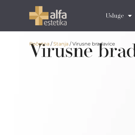
Usluge
Virusne brad
Početna
/
Stanja
/
Virusne bradavice