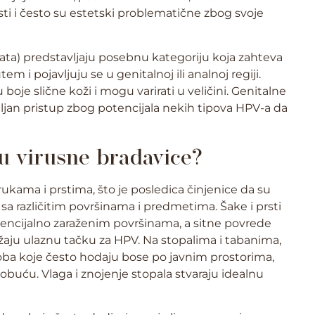
ti i često su estetski problematične zbog svoje
a) predstavljaju posebnu kategoriju koja zahteva
 i pojavljuju se u genitalnoj ili analnoj regiji.
boje slične koži i mogu varirati u veličini. Genitalne
iljan pristup zbog potencijala nekih tipova HPV-a da
ju virusne bradavice?
rukama i prstima, što je posledica činjenice da su
 sa različitim površinama i predmetima. Šake i prsti
tencijalno zaraženim površinama, a sitne povrede
aju ulaznu tačku za HPV. Na stopalima i tabanima,
ba koje često hodaju bose po javnim prostorima,
 obuću. Vlaga i znojenje stopala stvaraju idealnu