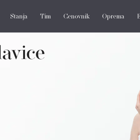
Stanja
Tim
Cenovnik
Oprema
avice