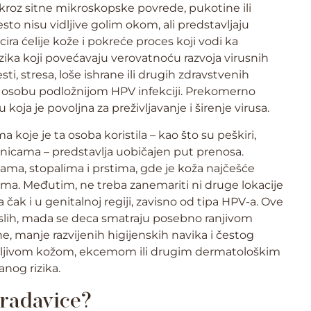
kroz sitne mikroskopske povrede, pukotine ili
to nisu vidljive golim okom, ali predstavljaju
cira ćelije kože i pokreće proces koji vodi ka
rizika koji povećavaju verovatnoću razvoja virusnih
sti, stresa, loše ishrane ili drugih zdravstvenih
ni osobu podložnijom HPV infekciji. Prekomerno
 koja je povoljna za preživljavanje i širenje virusa.
oje je ta osoba koristila – kao što su peškiri,
ionicama – predstavlja uobičajen put prenosa.
kama, stopalima i prstima, gde je koža najčešće
dama. Međutim, ne treba zanemariti ni druge lokacije
a čak i u genitalnoj regiji, zavisno od tipa HPV-a. Ove
raslih, mada se deca smatraju posebno ranjivom
e, manje razvijenih higijenskih navika i čestog
etljivom kožom, ekcemom ili drugim dermatološkim
nog rizika.
bradavice?