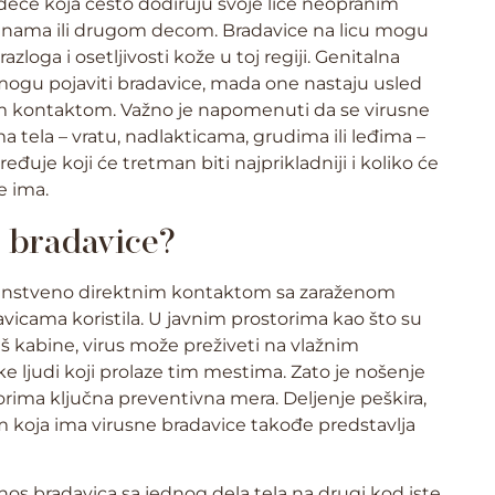
d dece koja često dodiruju svoje lice neopranim
inama ili drugom decom. Bradavice na licu mogu
loga i osetljivosti kože u toj regiji. Genitalna
mogu pojaviti bradavice, mada one nastaju usled
nim kontaktom. Važno je napomenuti da se virusne
 tela – vratu, nadlakticama, grudima ili leđima –
eđuje koji će tretman biti najprikladniji i koliko će
e ima.
 bradavice?
rvenstveno direktnim kontaktom sa zaraženom
vicama koristila. U javnim prostorima kao što su
tuš kabine, virus može preživeti na vlažnim
uke ljudi koji prolaze tim mestima. Zato je nošenje
orima ključna preventivna mera. Deljenje peškira,
m koja ima virusne bradavice takođe predstavlja
nos bradavica sa jednog dela tela na drugi kod iste