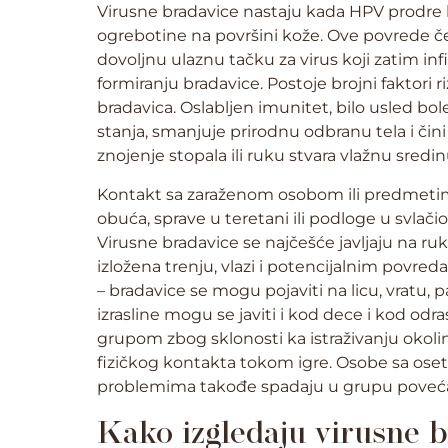
Virusne bradavice nastaju kada HPV prodre 
ogrebotine na površini kože. Ove povrede čes
dovoljnu ulaznu tačku za virus koji zatim infi
formiranju bradavice. Postoje brojni faktori 
bradavica. Oslabljen imunitet, bilo usled bole
stanja, smanjuje prirodnu odbranu tela i či
znojenje stopala ili ruku stvara vlažnu sredinu
Kontakt sa zaraženom osobom ili predmetima k
obuća, sprave u teretani ili podloge u svlač
Virusne bradavice se najčešće javljaju na ru
izložena trenju, vlazi i potencijalnim povre
– bradavice se mogu pojaviti na licu, vratu, p
izrasline mogu se javiti i kod dece i kod od
grupom zbog sklonosti ka istraživanju okolin
fizičkog kontakta tokom igre. Osobe sa os
problemima takođe spadaju u grupu poveća
Kako izgledaju virusne 