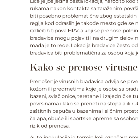
Lice je još jedna česta lokacija, naročito ko
rukama nakon kontakta sa zaraženim površ
biti posebno problematične zbog estetskih raz
regija kod odraslih je takođe mesto gde se 
različitih tipova HPV-a koji se prenose pol
bradavice mogu pojaviti i na drugim delovima
mada je to ređe. Lokacija bradavice često odr
bradavica biti problematična za osobu koja j
Kako se prenose virusne
Prenošenje virusnih bradavica odvija se p
kožom ili predmetima koje je osoba sa brada
bazeni, svlačionice, teretane ili zajedničke 
površinama i lako se preneti na stopala ili r
zaštitnih papuča u bazenima i sličnim prost
čarapa, obuće ili sportske opreme sa osobo
rizik od prenosa.
Auto-inokulacija je termin koji označava pre