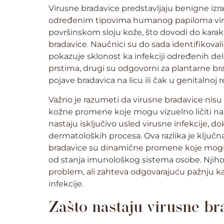
Virusne bradavice predstavljaju benigne izras
određenim tipovima humanog papiloma virusa
površinskom sloju kože, što dovodi do karakt
bradavice. Naučnici su do sada identifikovali 
pokazuje sklonost ka infekciji određenih delo
prstima, drugi su odgovorni za plantarne br
pojave bradavica na licu ili čak u genitalnoj re
Važno je razumeti da virusne bradavice nisu 
kožne promene koje mogu vizuelno ličiti na n
nastaju isključivo usled virusne infekcije, do
dermatoloških procesa. Ova razlika je ključna
bradavice su dinamične promene koje mogu ra
od stanja imunološkog sistema osobe. Njiho
problem, ali zahteva odgovarajuću pažnju kako
infekcije.
Zašto nastaju virusne br