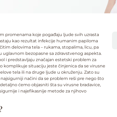
im promenama koje pogađaju ljude svih uzrasta
nastaju kao rezultat infekcije humanim papiloma
čitim delovima tela – rukama, stopalima, licu, pa
ce su uglavnom bezopasne sa zdravstvenog aspekta.
ol i predstavljaju značajan estetski problem za
komplikuje situaciju jeste činjenica da se virusne
elove tela ili na druge ljude u okruženju. Zato su
ajsigurniji načini da se problem reši pre nego što
 detaljno ćemo objasniti šta su virusne bradavice,
jsigurnije i najefikasnije metode za njihovo
?