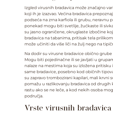
Izgled virusnih bradavica može značajno varir
koji ih je izazvao. Većina bradavica prepoznaj
podseća na zrna karfiola ili grubu, neravnu p
ponekad mogu biti svetlije, žućkaste ili siv
su jasno ograničene, okruglaste izbočine koj
bradavica na tabanima, pritisak tela prilik
može učiniti da više liči na žulj nego na tipi
Na dodir su virusne bradavice obično grube i 
Mogu biti pojedinačne ili se javljati u grup
nalaze na mestima koja su izložena pritisku i
same bradavice, posebno kod običnih tipova
su zapravo trombozirani kapilari, mali krvni
pomažu u razlikovanju bradavica od drugih
rastu ako se ne leče, a kod nekih osoba mogu 
područja.
Vrste virusnih bradavica