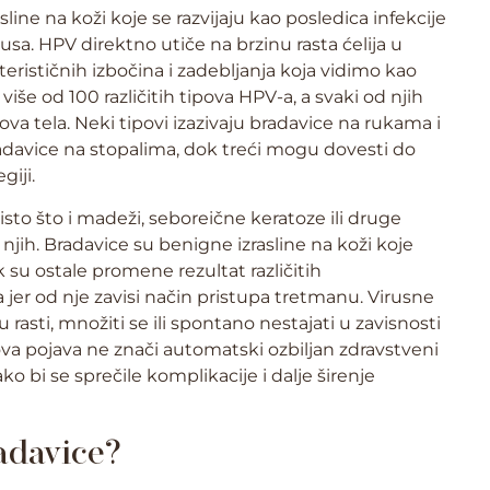
line na koži koje se razvijaju kao posledica infekcije
. HPV direktno utiče na brzinu rasta ćelija u
erističnih izbočina i zadebljanja koja vidimo kao
više od 100 različitih tipova HPV-a, a svaki od njih
va tela. Neki tipovi izazivaju bradavice na rukama i
adavice na stopalima, dok treći mogu dovesti do
giji.
isto što i madeži, seboreične keratoze ili druge
jih. Bradavice su benigne izrasline na koži koje
k su ostale promene rezultat različitih
 jer od nje zavisi način pristupa tretmanu. Virusne
sti, množiti se ili spontano nestajati u zavisnosti
va pojava ne znači automatski ozbiljan zdravstveni
 bi se sprečile komplikacije i dalje širenje
adavice?